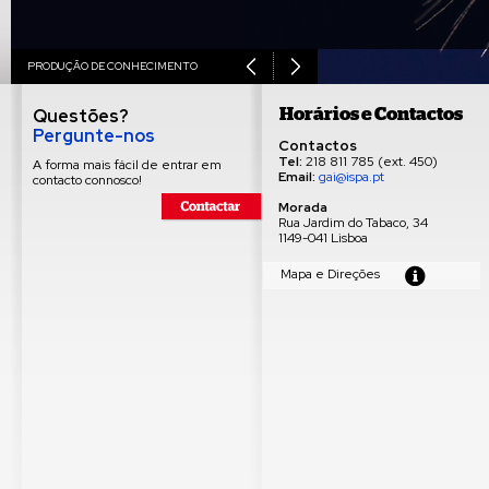
PRODUÇÃO DE CONHECIMENTO
Horários e Contactos
Questões?
Pergunte-nos
Contactos
Tel:
218 811 785 (ext. 450)
A forma mais fácil de entrar em
Email:
gai@ispa.pt
contacto connosco!
Morada
Rua Jardim do Tabaco, 34
1149-041 Lisboa
Mapa e Direções