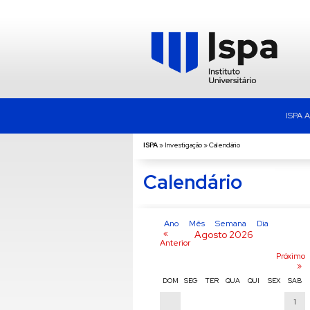
ISPA 
ISPA
»
Investigação
»
Calendário
Calendário
Ano
Mês
Semana
Dia
«
Agosto 2026
Anterior
Próximo
»
DOM
SEG
TER
QUA
QUI
SEX
SAB
1