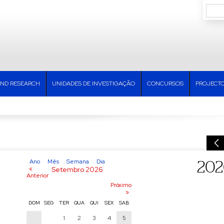
AND RESEARCH
UNIDADES DE INVESTIGAÇÃO
CONCURSOS
PROJECT
Ano
Mês
Semana
Dia
202
«
Setembro 2026
Anterior
Próximo
»
DOM
SEG
TER
QUA
QUI
SEX
SAB
1
2
3
4
5