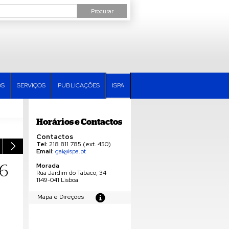
OS
SERVIÇOS
PUBLICAÇÕES
ISPA
Horários e Contactos
Contactos
Tel:
218 811 785 (ext. 450)
Email:
gai@ispa.pt
6
Morada
Rua Jardim do Tabaco, 34
1149-041 Lisboa
Mapa e Direções